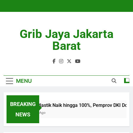
Skip
to
content
Grib Jaya Jakarta
Barat
MENU
BREAKING
Harga Plastik Naik hingga 100%, Pemprov DKI Doron
4 Months Ago
NEWS