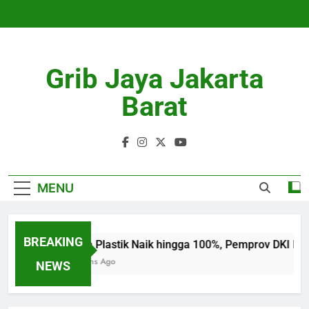
Skip
to
content
Grib Jaya Jakarta
Barat
MENU
BREAKING
Harga Plastik Naik hingga 100%, Pemprov DKI Doro
4 Months Ago
NEWS